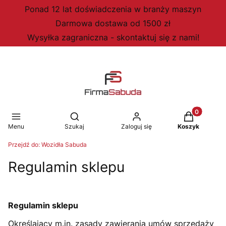
Ponad 12 lat doświadczenia w branży maszyn
Darmowa dostawa od 1500 zł
Wysyłka zagraniczna - skontaktuj się z nami!
Produkty w 
Otwórz wyszukiwarkę
Menu
Szukaj
Zaloguj się
Koszyk
Przejdź do:
Wozidła Sabuda
Regulamin sklepu
Regulamin sklepu
Określający m.in. zasady zawierania umów sprzedaży