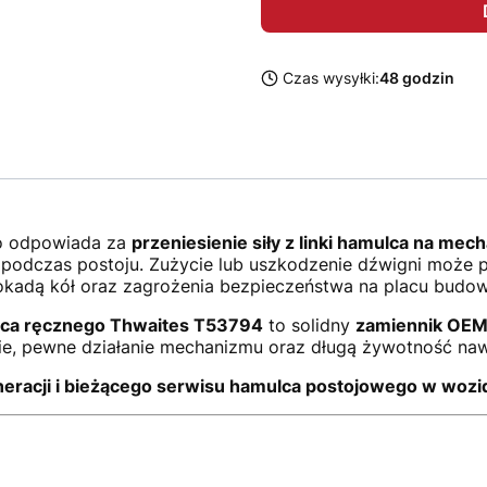
Czas wysyłki:
48 godzin
go odpowiada za
przeniesienie siły z linki hamulca na mec
podczas postoju. Zużycie lub uszkodzenie dźwigni może p
kadą kół oraz zagrożenia bezpieczeństwa na placu budow
lca ręcznego Thwaites T53794
to solidny
zamiennik OE
, pewne działanie mechanizmu oraz długą żywotność nawet
eracji i bieżącego serwisu hamulca postojowego w wozi