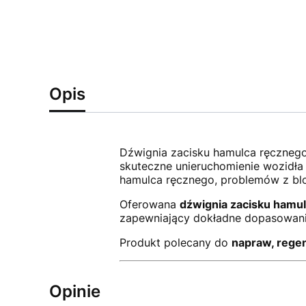
Opis
Dźwignia zacisku hamulca ręczne
skuteczne unieruchomienie wozidła 
hamulca ręcznego, problemów z blo
Oferowana
dźwignia zacisku hamu
zapewniający dokładne dopasowanie
Produkt polecany do
napraw, regen
Opinie