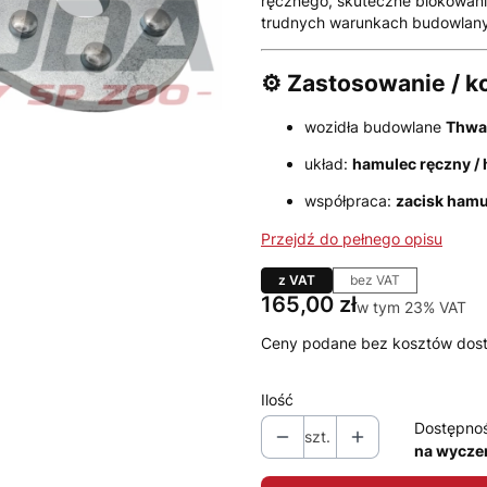
ręcznego, skuteczne blokowani
trudnych warunkach budowlan
⚙️ Zastosowanie / 
wozidła budowlane
Thwa
układ:
hamulec ręczny /
współpraca:
zacisk hamu
Przejdź do pełnego opisu
z VAT
bez VAT
Cena
165,00 zł
w tym 23% VAT
w tym
23%
VAT
Ceny podane bez kosztów dos
Ilość
Dostępno
szt.
na wycze