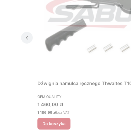
Dźwignia hamulca ręcznego Thwaites T
PRODUCENT
OEM QUALITY
Cena
1 460,00 zł
Cena
1 186,99 zł
bez VAT
Do koszyka