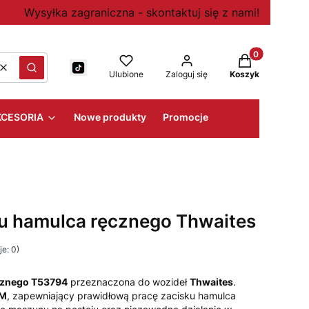
Wysyłka zagraniczna - skontaktuj się z nami!
Produkty w kos
Wyczyść
Szukaj
Ulubione
Zaloguj się
Koszyk
KCESORIA
Nowe produkty
Promocje
u hamulca ręcznego Thwaites
e: 0)
cznego T53794
przeznaczona do wozideł
Thwaites
.
EM
, zapewniający prawidłową pracę zacisku hamulca