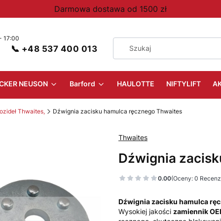
Darmowa dostawa od 1500 zł
📞 +48 537 400 013
CKER NEUSON
Barford
HAULOTTE
NIFTYLIFT
A
zideł Thwaites,
Dźwignia zacisku hamulca ręcznego Thwaites
Thwaites
Dźwignia zacisk
0.00
(Oceny: 0 Recenzj
Dźwignia zacisku hamulca rę
Wysokiej jakości
zamiennik O