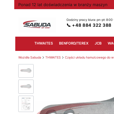
Ponad 12 lat doświadczenia w branży maszyn
📞 +48 884 322 388
THWAITES
BENFORD/TEREX
JCB
WA
Wozidła Sabuda
THWAITES
Części układu hamulcowego do wo