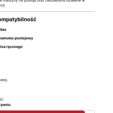
e maszyny na postoju oraz niezawodne działanie w
ych.
kompatybilność
ites
 hamulec postojowy
lca ręcznego
tawy.
ść:
rpaniu