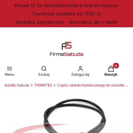
Ponad 12 lat doświadczenia w branży maszyn
Darmowa dostawa od 1500 zł
Wysyłka zagraniczna - skontaktuj się z nami!
Produkty w 
Otwórz wyszukiwarkę
Menu
Szukaj
Zaloguj się
Koszyk
Wozidła Sabuda
THWAITES
Części układu hamulcowego do wozideł Thwaites,