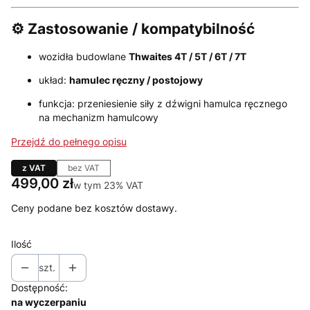
⚙️ Zastosowanie / kompatybilność
wozidła budowlane
Thwaites
4T / 5T / 6T / 7T
układ:
hamulec ręczny / postojowy
funkcja: przeniesienie siły z dźwigni hamulca ręcznego
na mechanizm hamulcowy
Przejdź do pełnego opisu
z VAT
bez VAT
Cena
499,00 zł
w tym 23% VAT
w tym
23%
VAT
Ceny podane bez kosztów dostawy.
Ilość
szt.
Dostępność:
na wyczerpaniu