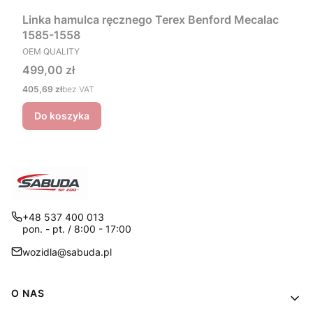
Linka hamulca ręcznego Terex Benford Mecalac
1585-1558
PRODUCENT
OEM QUALITY
Cena
499,00 zł
Cena
405,69 zł
bez VAT
Do koszyka
+48 537 400 013
pon. - pt. / 8:00 - 17:00
wozidla@sabuda.pl
Linki w stopce
O NAS