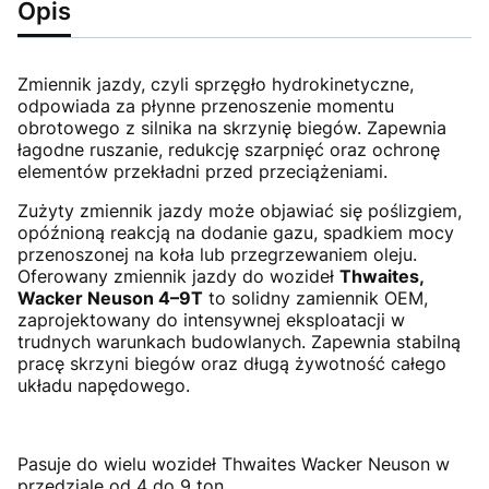
Opis
Zmiennik jazdy, czyli sprzęgło hydrokinetyczne,
odpowiada za płynne przenoszenie momentu
obrotowego z silnika na skrzynię biegów. Zapewnia
łagodne ruszanie, redukcję szarpnięć oraz ochronę
elementów przekładni przed przeciążeniami.
Zużyty zmiennik jazdy może objawiać się poślizgiem,
opóźnioną reakcją na dodanie gazu, spadkiem mocy
przenoszonej na koła lub przegrzewaniem oleju.
Oferowany zmiennik jazdy do wozideł
Thwaites,
Wacker Neuson 4–9T
to solidny zamiennik OEM,
zaprojektowany do intensywnej eksploatacji w
trudnych warunkach budowlanych. Zapewnia stabilną
pracę skrzyni biegów oraz długą żywotność całego
układu napędowego.
Pasuje do wielu wozideł Thwaites Wacker Neuson w
przedziale od 4 do 9 ton