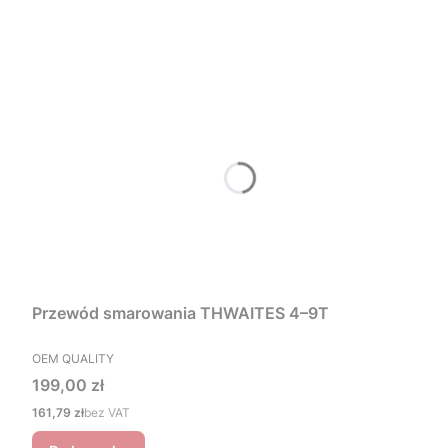
Przewód smarowania THWAITES 4–9T
PRODUCENT
OEM QUALITY
Cena
199,00 zł
Cena
161,79 zł
bez VAT