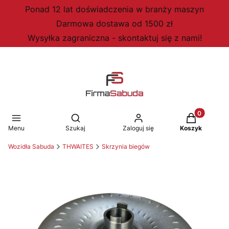
Ponad 12 lat doświadczenia w branży maszyn
Darmowa dostawa od 1500 zł
Wysyłka zagraniczna - skontaktuj się z nami!
Produkty w 
Otwórz wyszukiwarkę
Menu
Szukaj
Zaloguj się
Koszyk
Wozidła Sabuda
THWAITES
Skrzynia biegów