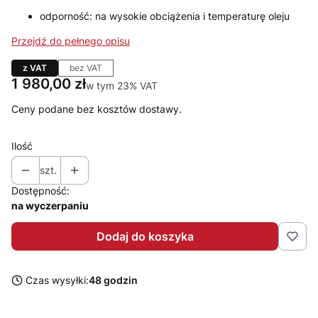
odporność: na wysokie obciążenia i temperaturę oleju
Przejdź do pełnego opisu
z VAT
bez VAT
Cena
1 980,00 zł
w tym 23% VAT
w tym
23%
VAT
Ceny podane bez kosztów dostawy.
Ilość
szt.
Dostępność:
na wyczerpaniu
Dodaj do koszyka
Czas wysyłki:
48 godzin