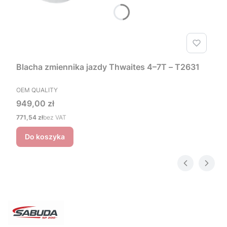
Blacha zmiennika jazdy Thwaites 4–7T – T2631
PRODUCENT
OEM QUALITY
Cena
949,00 zł
Cena
771,54 zł
bez VAT
Do koszyka