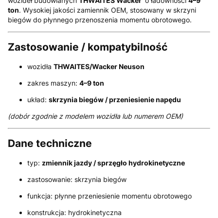
wozideł budowlanych
THWAITES Wacker
o ładowności
4–9
ton
. Wysokiej jakości zamiennik OEM, stosowany w skrzyni
biegów do płynnego przenoszenia momentu obrotowego.
Zastosowanie / kompatybilność
wozidła
THWAITES/Wacker Neuson
zakres maszyn:
4–9 ton
układ:
skrzynia biegów / przeniesienie napędu
(dobór zgodnie z modelem wozidła lub numerem OEM)
Dane techniczne
typ:
zmiennik jazdy / sprzęgło hydrokinetyczne
zastosowanie: skrzynia biegów
funkcja: płynne przeniesienie momentu obrotowego
konstrukcja: hydrokinetyczna